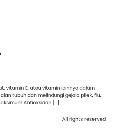
r
t, vitamin E, atau vitamin lainnya dalam
n tubuh dan melindungi gejala pilek, flu,
maksimum Antioksidan […]
All rights reserved