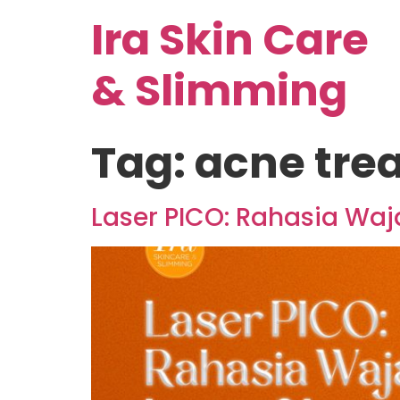
Ira Skin Care
& Slimming
Tag:
acne tre
Laser PICO: Rahasia Wa