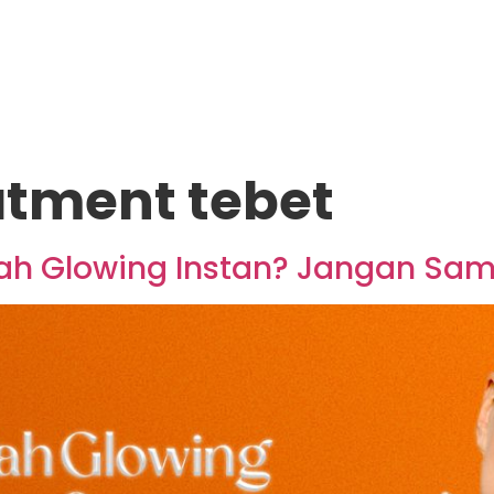
atment tebet
jah Glowing Instan? Jangan Sam