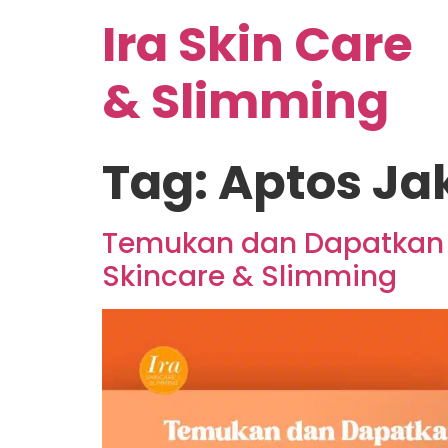
Ira Skin Care
& Slimming
Tag:
Aptos Ja
Temukan dan Dapatkan Ma
Skincare & Slimming