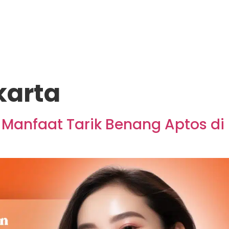
karta
nfaat Tarik Benang Aptos di Kl