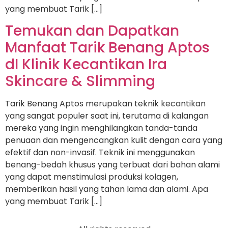
yang membuat Tarik […]
Temukan dan Dapatkan
Manfaat Tarik Benang Aptos
dI Klinik Kecantikan Ira
Skincare & Slimming
Tarik Benang Aptos merupakan teknik kecantikan
yang sangat populer saat ini, terutama di kalangan
mereka yang ingin menghilangkan tanda-tanda
penuaan dan mengencangkan kulit dengan cara yang
efektif dan non-invasif. Teknik ini menggunakan
benang-bedah khusus yang terbuat dari bahan alami
yang dapat menstimulasi produksi kolagen,
memberikan hasil yang tahan lama dan alami. Apa
yang membuat Tarik […]