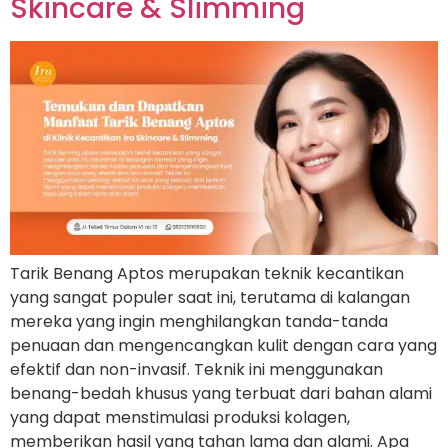
Skincare & Slimming
Tarik Benang Aptos merupakan teknik kecantikan
yang sangat populer saat ini, terutama di kalangan
mereka yang ingin menghilangkan tanda-tanda
penuaan dan mengencangkan kulit dengan cara yang
efektif dan non-invasif. Teknik ini menggunakan
benang-bedah khusus yang terbuat dari bahan alami
yang dapat menstimulasi produksi kolagen,
memberikan hasil yang tahan lama dan alami. Apa