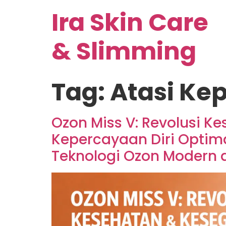
Ira Skin Care
& Slimming
Tag:
Atasi Ke
Ozon Miss V: Revolusi 
Kepercayaan Diri Optima
Teknologi Ozon Modern d