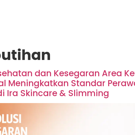
putihan
Kesehatan dan Kesegaran Area K
l Meningkatkan Standar Perawat
i Ira Skincare & Slimming