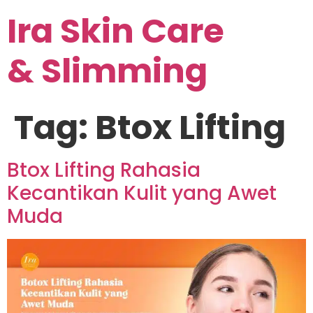
Ira Skin Care
& Slimming
Tag:
Btox Lifting
Btox Lifting Rahasia
Kecantikan Kulit yang Awet
Muda