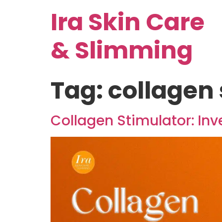
Ira Skin Care
& Slimming
Tag:
collagen 
Collagen Stimulator: In