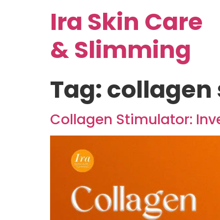
Ira Skin Care
& Slimming
Tag:
collagen 
Collagen Stimulator: In