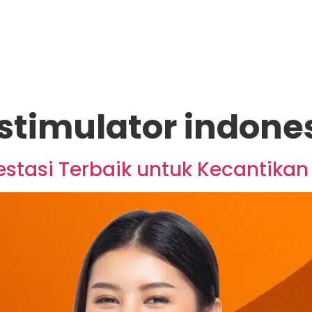
stimulator indone
vestasi Terbaik untuk Kecantika