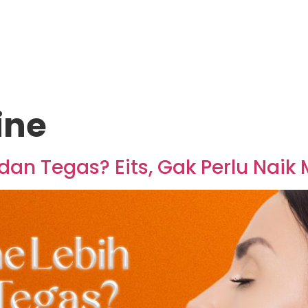
line
s dan Tegas? Eits, Gak Perlu Naik