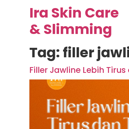
Ira Skin Care
& Slimming
Tag:
filler jaw
Filler Jawline Lebih Tiru