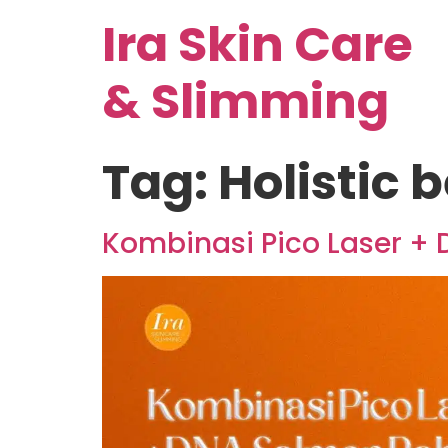
Ira Skin Care
& Slimming
Tag:
Holistic 
Kombinasi Pico Laser +