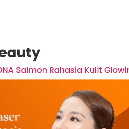
beauty
 DNA Salmon Rahasia Kulit Glo