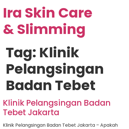
Ira Skin Care
& Slimming
Tag:
Klinik
Pelangsingan
Badan Tebet
Klinik Pelangsingan Badan
Tebet Jakarta
Klinik Pelangsingan Badan Tebet Jakarta – Apakah