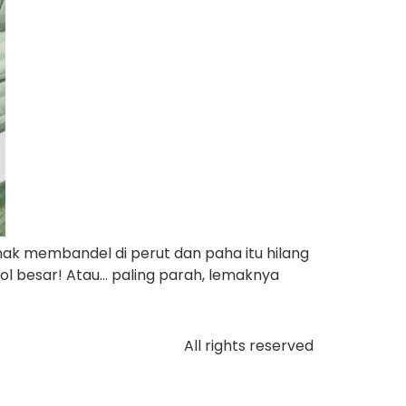
mak membandel di perut dan paha itu hilang
Nol besar! Atau… paling parah, lemaknya
All rights reserved