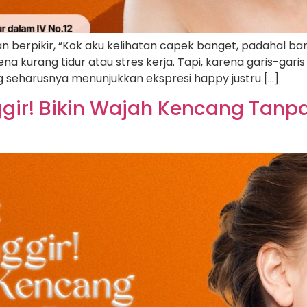
 berpikir, “Kok aku kelihatan capek banget, padahal baru
 kurang tidur atau stres kerja. Tapi, karena garis-garis
g seharusnya menunjukkan ekspresi happy justru […]
nggir! Bikin Wajah Kencang Tan