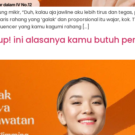
g mikir, “Duh, kalau aja jawline aku lebih tirus dan tegas
is rahang yang ‘galak’ dan proporsional itu wajar, kok. T
fluencer yang kamu kagumi rahang […]
p! ini alasanya kamu butuh pera