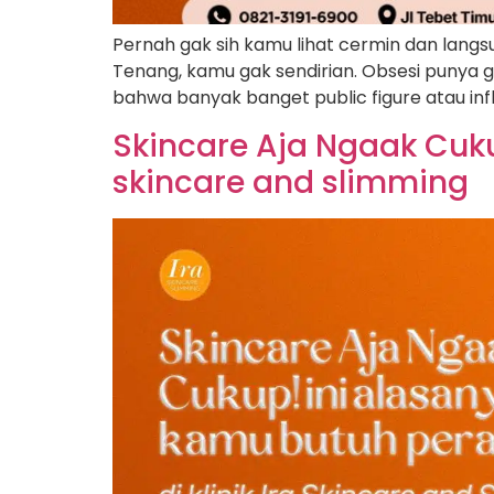
Pernah gak sih kamu lihat cermin dan langsun
Tenang, kamu gak sendirian. Obsesi punya gar
bahwa banyak banget public figure atau in
Skincare Aja Ngaak Cuku
skincare and slimming