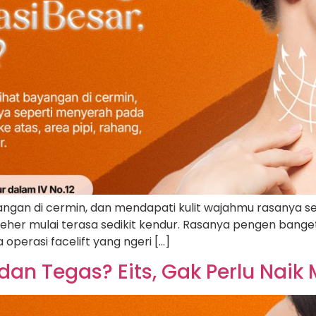
yangan di cermin, dan mendapati kulit wajahmu rasanya s
n leher mulai terasa sedikit kendur. Rasanya pengen bange
operasi facelift yang ngeri […]
s dan Tegas? Eits, Gak Perlu Naik