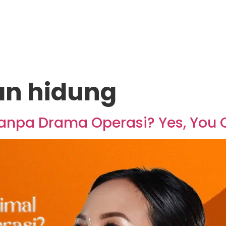
an hidung
anpa Drama Operasi? Yes, You 