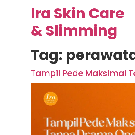
Ira Skin Care
& Slimming
Tag:
perawat
Tampil Pede Maksimal T