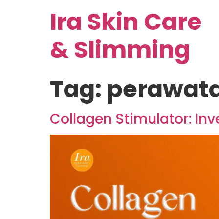
Ira Skin Care
& Slimming
Tag:
perawata
Collagen Stimulator: In