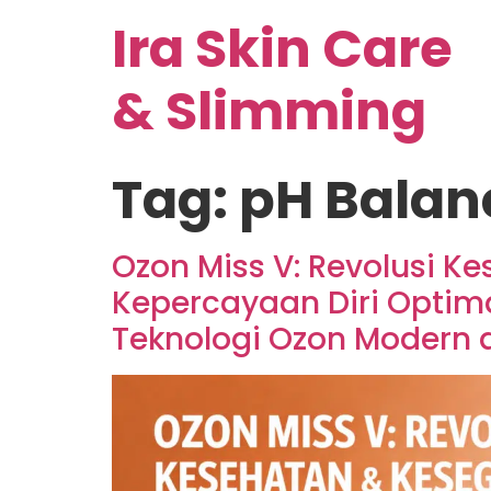
Ira Skin Care
& Slimming
Tag:
pH Balan
Ozon Miss V: Revolusi 
Kepercayaan Diri Optima
Teknologi Ozon Modern d