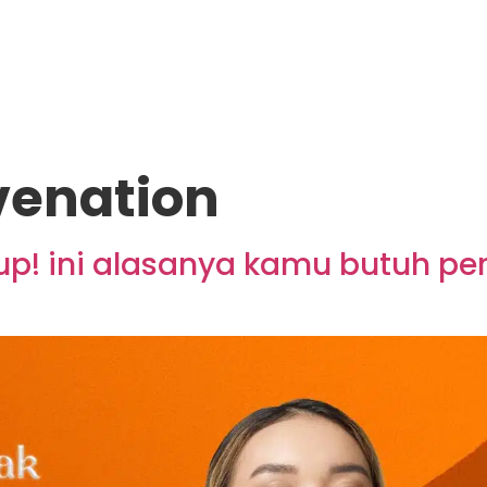
venation
p! ini alasanya kamu butuh pera