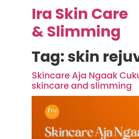
Ira Skin Care
& Slimming
Tag:
skin reju
Skincare Aja Ngaak Cuku
skincare and slimming