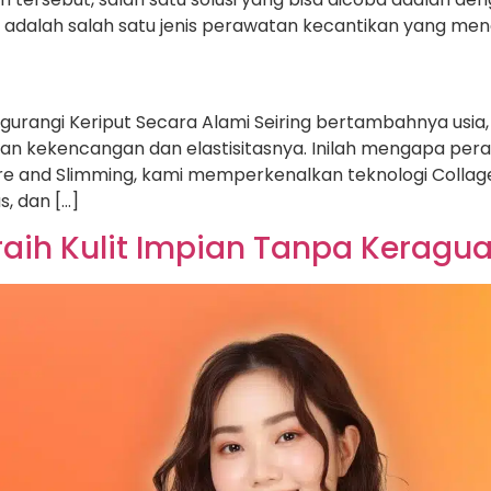
x adalah salah satu jenis perawatan kecantikan yang me
angi Keriput Secara Alami Seiring bertambahnya usia, p
gan kekencangan dan elastisitasnya. Inilah mengapa pe
incare and Slimming, kami memperkenalkan teknologi Col
, dan […]
raih Kulit Impian Tanpa Keragu