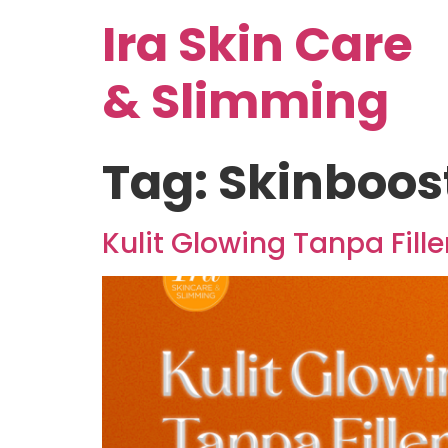
Ira Skin Care
& Slimming
Tag:
Skinboos
Kulit Glowing Tanpa Fill