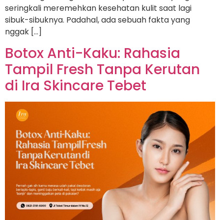
seringkali meremehkan kesehatan kulit saat lagi
sibuk-sibuknya. Padahal, ada sebuah fakta yang
nggak […]
Botox Anti-Kaku: Rahasia
Tampil Fresh Tanpa Kerutan
di Ira Skincare Tebet