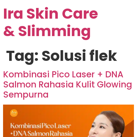
Ira Skin Care
& Slimming
Tag:
Solusi flek
Kombinasi Pico Laser + DNA
Salmon Rahasia Kulit Glowing
Sempurna