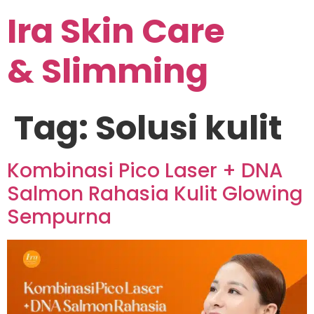
Ira Skin Care
& Slimming
Tag:
Solusi kulit
Kombinasi Pico Laser + DNA
Salmon Rahasia Kulit Glowing
Sempurna