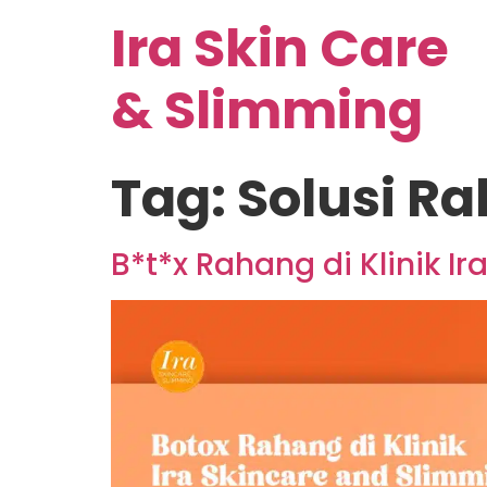
Ira Skin Care
& Slimming
Tag:
Solusi R
B*t*x Rahang di Klinik I