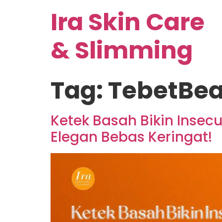
Ira Skin Care
& Slimming
Tag:
TebetBea
Ketek Basah Bikin Insecu
Elegan Bebas Keringat!