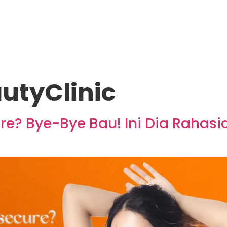
utyClinic
re? Bye-Bye Bau! Ini Dia Rahasi