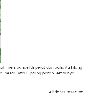
mak membandel di perut dan paha itu hilang
Nol besar! Atau… paling parah, lemaknya
All rights reserved