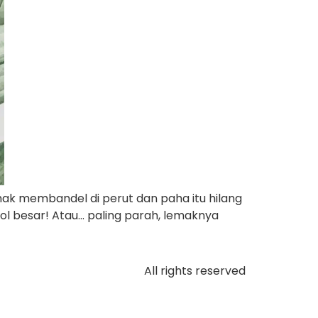
mak membandel di perut dan paha itu hilang
Nol besar! Atau… paling parah, lemaknya
All rights reserved