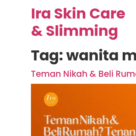
Ira Skin Care
& Slimming
Tag:
wanita 
Teman Nikah & Beli Rumah