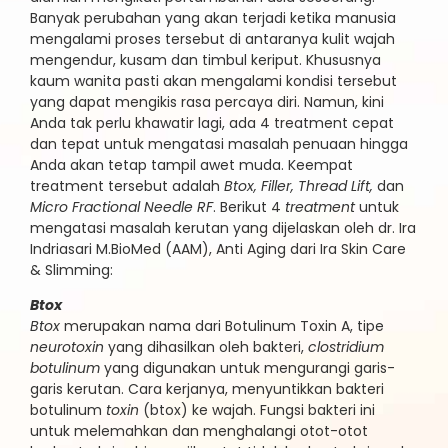
Banyak perubahan yang akan terjadi ketika manusia
mengalami proses tersebut di antaranya kulit wajah
mengendur, kusam dan timbul keriput. Khususnya
kaum wanita pasti akan mengalami kondisi tersebut
yang dapat mengikis rasa percaya diri. Namun, kini
Anda tak perlu khawatir lagi, ada 4 treatment cepat
dan tepat untuk mengatasi masalah penuaan hingga
Anda akan tetap tampil awet muda. Keempat
treatment tersebut adalah
Btox, Filler, Thread Lift,
dan
Micro Fractional Needle RF
. Berikut 4
treatment
untuk
mengatasi masalah kerutan yang dijelaskan oleh dr. Ira
Indriasari M.BioMed (AAM), Anti Aging dari Ira Skin Care
& Slimming:
Btox
Btox
merupakan nama dari Botulinum Toxin A, tipe
neurotoxin
yang dihasilkan oleh bakteri,
clostridium
botulinum
yang digunakan untuk mengurangi garis-
garis kerutan. Cara kerjanya, menyuntikkan bakteri
botulinum
toxin
(btox) ke wajah. Fungsi bakteri ini
untuk melemahkan dan menghalangi otot-otot