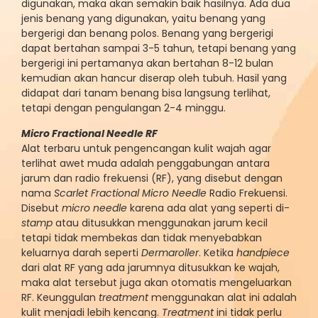
digunakan, maka akan semakin baik hasilnya. Ada dua
jenis benang yang digunakan, yaitu benang yang
bergerigi dan benang polos. Benang yang bergerigi
dapat bertahan sampai 3-5 tahun, tetapi benang yang
bergerigi ini pertamanya akan bertahan 8-12 bulan
kemudian akan hancur diserap oleh tubuh. Hasil yang
didapat dari tanam benang bisa langsung terlihat,
tetapi dengan pengulangan 2-4 minggu.
Micro Fractional Needle RF
Alat terbaru untuk pengencangan kulit wajah agar
terlihat awet muda adalah penggabungan antara
jarum dan radio frekuensi (RF), yang disebut dengan
nama
Scarlet Fractional Micro Needle
Radio Frekuensi.
Disebut
micro needle
karena ada alat yang seperti di-
stamp
atau ditusukkan menggunakan jarum kecil
tetapi tidak membekas dan tidak menyebabkan
keluarnya darah seperti
Dermaroller
. Ketika
handpiece
dari alat RF yang ada jarumnya ditusukkan ke wajah,
maka alat tersebut juga akan otomatis mengeluarkan
RF. Keunggulan
treatment
menggunakan alat ini adalah
kulit menjadi lebih kencang.
Treatment
ini tidak perlu