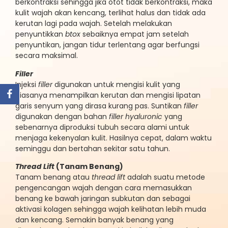
berkontraksi sehingga jika otot tidak berkontraksi, maka
kulit wajah akan kencang, terlihat halus dan tidak ada
kerutan lagi pada wajah. Setelah melakukan
penyuntikkan
btox
sebaiknya empat jam setelah
penyuntikan, jangan tidur terlentang agar berfungsi
secara maksimal.
Filler
Injeksi
filler
digunakan untuk mengisi kulit yang
biasanya menampilkan kerutan dan mengisi lipatan
garis senyum yang dirasa kurang pas. Suntikan
filler
digunakan dengan bahan
filler
hyaluronic
yang
sebenarnya diproduksi tubuh secara alami untuk
menjaga kekenyalan kulit. Hasilnya cepat, dalam waktu
seminggu dan bertahan sekitar satu tahun.
Thread Lift
(Tanam Benang)
Tanam benang atau
thread lift
adalah suatu metode
pengencangan wajah dengan cara memasukkan
benang ke bawah jaringan subkutan dan sebagai
aktivasi kolagen sehingga wajah kelihatan lebih muda
dan kencang. Semakin banyak benang yang