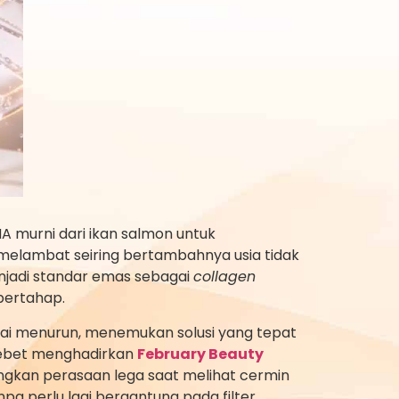
murni dari ikan salmon untuk
g melambat seiring bertambahnya usia tidak
njadi standar emas sebagai
collagen
bertahap.
ulai menurun, menemukan solusi yang tepat
Tebet menghadirkan
February Beauty
gkan perasaan lega saat melihat cermin
pa perlu lagi bergantung pada filter