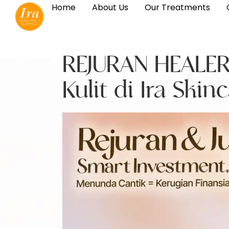
Home
About Us
Our Treatments
REJURAN HEALER 
Kulit di Ira Ski