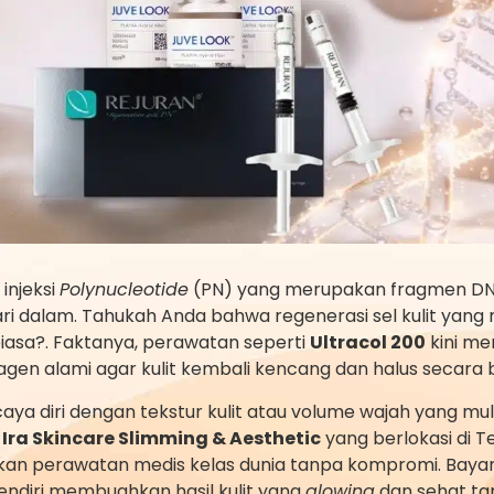
injeksi
Polynucleotide
(PN) yang merupakan fragmen DNA 
ari dalam. Tahukah Anda bahwa regenerasi sel kulit yan
biasa?. Faktanya, perawatan seperti
Ultracol 200
kini me
gen alami agar kulit kembali kencang dan halus secara 
aya diri dengan tekstur kulit atau volume wajah yang m
.
Ira Skincare Slimming & Aesthetic
yang berlokasi di 
n perawatan medis kelas dunia tanpa kompromi. Bayan
endiri membuahkan hasil kulit yang
glowing
dan sehat tan