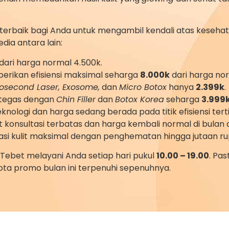
terbaik bagi Anda untuk mengambil kendali atas kesehat
dia antara lain:
dari harga normal 4.500k.
erikan efisiensi maksimal seharga
8.000k
dari harga nor
cosecond Laser, Exosome,
dan
Micro Botox
hanya
2.399k
.
g tegas dengan
Chin Filler
dan
Botox Korea
seharga
3.999
nologi dan harga sedang berada pada titik efisiensi te
ot konsultasi terbatas dan harga kembali normal di bula
si kulit maksimal dengan penghematan hingga jutaan ru
Tebet melayani Anda setiap hari pukul
10.00 – 19.00
. Pa
ta promo bulan ini terpenuhi sepenuhnya.