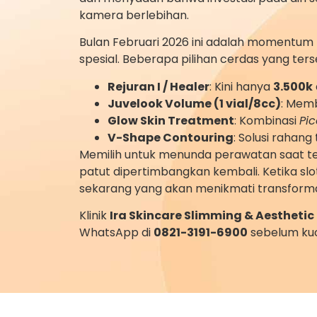
kamera berlebihan.
Bulan Februari 2026 ini adalah momentum 
spesial. Beberapa pilihan cerdas yang terse
Rejuran I / Healer
: Kini hanya
3.500k
Juvelook Volume (1 vial/8cc)
: Memb
Glow Skin Treatment
: Kombinasi
Pi
V-Shape Contouring
: Solusi rahan
Memilih untuk menunda perawatan saat tek
patut dipertimbangkan kembali. Ketika sl
sekarang yang akan menikmati transforma
Klinik
Ira Skincare Slimming & Aesthetic
WhatsApp di
0821-3191-6900
sebelum kuo