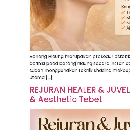
Benang Hidung merupakan prosedur estetik
definisi pada batang hidung secara instan 
sudah menggunakan teknik shading makeup y
utama […]
REJURAN HEALER & JUVELO
& Aesthetic Tebet