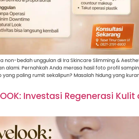
a non-bedah unggulan di Ira Skincare Slimming & Aesth
dan alami. Pernahkah Anda merasa hasil foto profil sam
ang paling rumit sekalipun? Masalah hidung yang kuran
OK: Investasi Regenerasi Kulit 