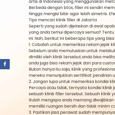
artis di Indonesia yang menggunakan metod
Berbeda dengan btox, filler ini sendiri 
hingga mengisi bibir agar lebih simetris. E
Tips mencari klinik filler di Jakarta
Seperti yang sudah dijelaskan di awal apa
yang anda temui dipercaya semua? Tentu sa
ini. Nah, berikut ini beberapa tips yang bi
1. Cobalah untuk memeriksa rekam jejak kli
Sebelum anda memutuskan untuk melakukan f
dimiliki oleh klinik tersebut.anda bisa meli
anda juga bisa rekam jejak dari para cus
Bukan hanya itu saja, klinik yang profesi
mereka menunjukkan sertifikat pendirian 
2. Jangan lupa untuk memeriksa kondisi kli
Percaya atau tidak, ternyata kondisi kli
sebuah klinik filler tersebut. Sebuah klin
Itulah mengapa anda memang diwajibkan un
memiliki ruangan bersih dan tidak minim 
3. Pastikan jasa perawat sudah mempunyai 