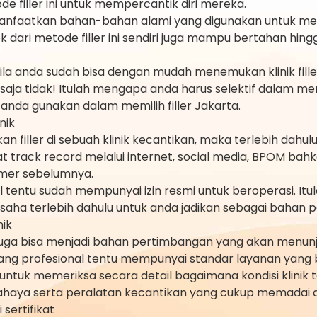
e filler ini untuk mempercantik diri mereka.
memanfaatkan bahan-bahan alami yang digunakan untuk men
fek dari metode filler ini sendiri juga mampu bertahan hing
bila anda sudah bisa dengan mudah menemukan klinik fille
ja tidak! Itulah mengapa anda harus selektif dalam memi
sa anda gunakan dalam memilih filler Jakarta.
nik
iller di sebuah klinik kecantikan, maka terlebih dahul
hat track record melalui internet, social media, BPOM bahka
tomer sebelumnya.
onal tentu sudah mempunyai izin resmi untuk beroperasi.
usaha terlebih dahulu untuk anda jadikan sebagai bahan 
nik
nik juga bisa menjadi bahan pertimbangan yang akan menu
ik yang profesional tentu mempunyai standar layanan yang 
tuk memeriksa secara detail bagaimana kondisi klinik te
cahaya serta peralatan kecantikan yang cukup memadai d
sertifikat