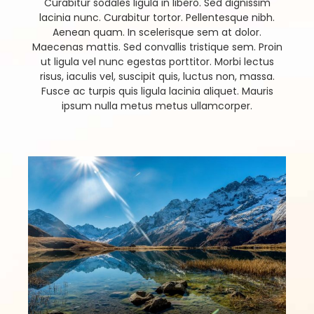
Curabitur sodales ligula in libero. Sed dignissim
lacinia nunc. Curabitur tortor. Pellentesque nibh.
Aenean quam. In scelerisque sem at dolor.
Maecenas mattis. Sed convallis tristique sem. Proin
ut ligula vel nunc egestas porttitor. Morbi lectus
risus, iaculis vel, suscipit quis, luctus non, massa.
Fusce ac turpis quis ligula lacinia aliquet. Mauris
ipsum nulla metus metus ullamcorper.