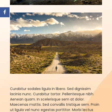
Curabitur sodales ligula in libero. Sed dignissim
lacinia nunc. Curabitur tortor. Pellentesque nibh.
Aenean quam. In scelerisque sem at dolor.
Maecenas mattis. Sed convallis tristique sem. Proin
ut ligula vel nunc egestas porttitor. Morbi lectus