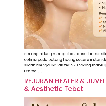
Benang Hidung merupakan prosedur estetik
definisi pada batang hidung secara instan 
sudah menggunakan teknik shading makeup y
utama […]
REJURAN HEALER & JUVELO
& Aesthetic Tebet