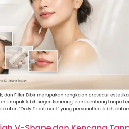
k, dan Filler Bibir merupakan rangkaian prosedur estetika
h tampak lebih segar, kencang, dan seimbang tanpa ter
ekatan “Daily Treatment” yang personal kini lebih diuta
ajah V-Shape dan Kencang Tanp